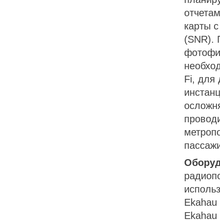
отчетам
карты 
(SNR). 
фотофик
необход
Fi, для
инстанц
осложня
провод
метропо
пассаж
Оборуд
радиопо
использ
Ekahau 
Ekahau 