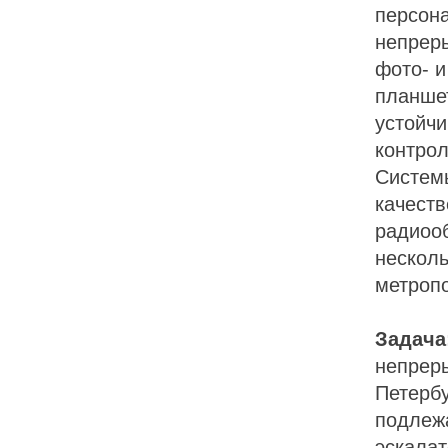
персон
непреры
фото- 
планше
устойчи
контро
Системы
качеств
радиооб
несколь
метроп
Задача
непрер
Петерб
подлеж
эскалат