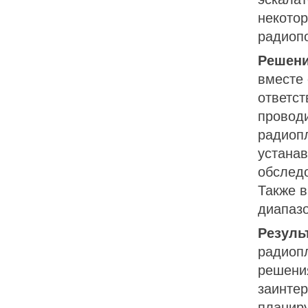
некотор
радиопо
Решени
вместе
ответст
провод
радиоп
устанав
обследо
Также в
диапазо
Резуль
радиоп
решени
заинте
планиру