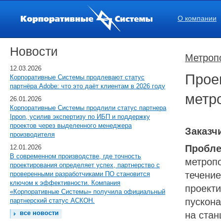
О компании
Новости
Метропо
12.03.2026
Проек
Корпоративные Системы продлевают статус
партнёра Adobe: что это даёт клиентам в 2026 году
метро
26.01.2026
Корпоративные Системы продлили статус партнера
Ippon, усилив экспертизу по ИБП и поддержку
проектов через выделенного менеджера
Заказч
производителя
Пробле
12.01.2026
В современном производстве, где точность
метропо
проектирования определяет успех, партнерство с
течение
проверенными разработчиками ПО становится
ключом к эффективности. Компания
проект
«Корпоративные Системы» получила официальный
пускон
партнерский статус АСКОН.
все новости
на стан