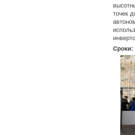
высотн
точек д
автоно
использ
инверт
Сроки: